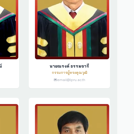
์
นายณรงค์ ธรรมจารี
กรรมการผู้ทรงคุณวุฒิ
email@lpru.ac.th