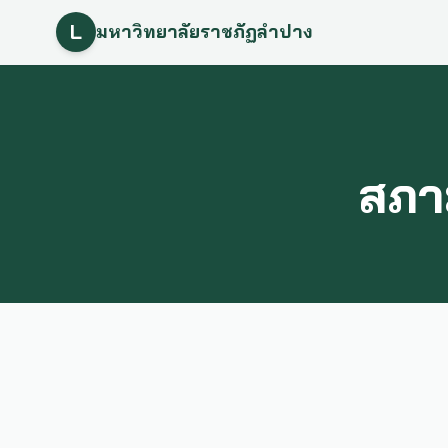
L
มหาวิทยาลัยราชภัฏลำปาง
สภา