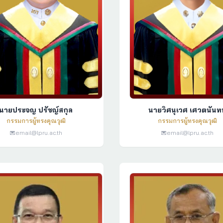
นายประจญ ปรัชญ์สกุล
นายวิศนุเวศ เศวตนันทน
กรรมการผู้ทรงคุณวุฒิ
กรรมการผู้ทรงคุณวุฒิ
email@lpru.ac.th
email@lpru.ac.th