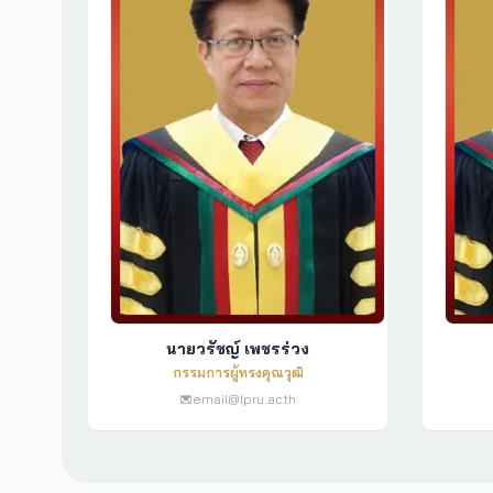
นายวรัชญ์ เพชรร่วง
กรรมการผู้ทรงคุณวุฒิ
email@lpru.ac.th