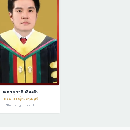
ศ.ดร.สุชาติ เซี่ยงฉิน
กรรมการผู้ทรงคุณวุฒิ
email@lpru.ac.th