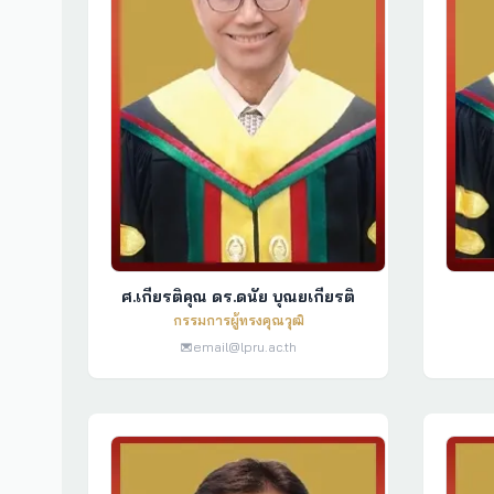
ศ.เกียรติคุณ ดร.ดนัย บุณยเกียรติ
กรรมการผู้ทรงคุณวุฒิ
email@lpru.ac.th