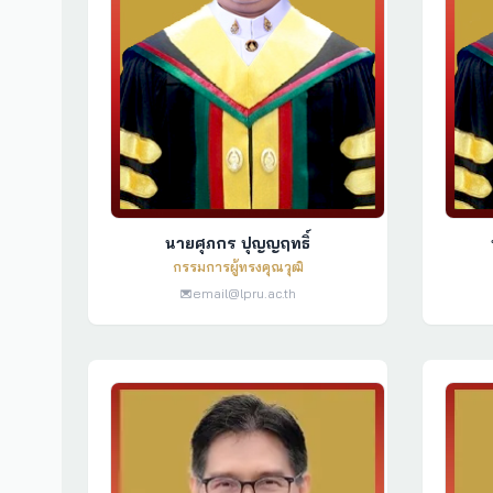
นายศุภกร ปุญญฤทธิ์
กรรมการผู้ทรงคุณวุฒิ
email@lpru.ac.th