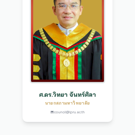
ศ.ดร.วิทยา จันทร์ศิลา
นายกสภามหาวิทยาลัย
council@lpru.ac.th