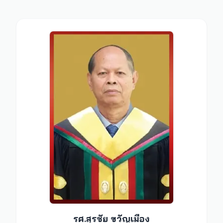
รศ.สุรชัย ขวัญเมือง