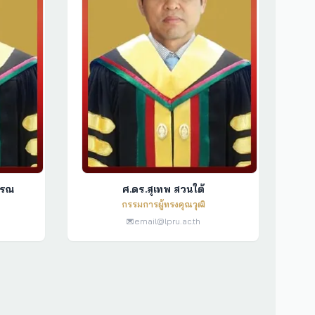
วรรณ
ศ.ดร.สุเทพ สวนใต้
กรรมการผู้ทรงคุณวุฒิ
email@lpru.ac.th