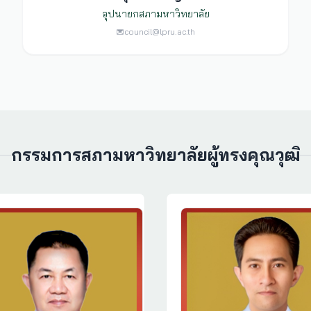
อุปนายกสภามหาวิทยาลัย
council@lpru.ac.th
กรรมการสภามหาวิทยาลัยผู้ทรงคุณวุฒิ