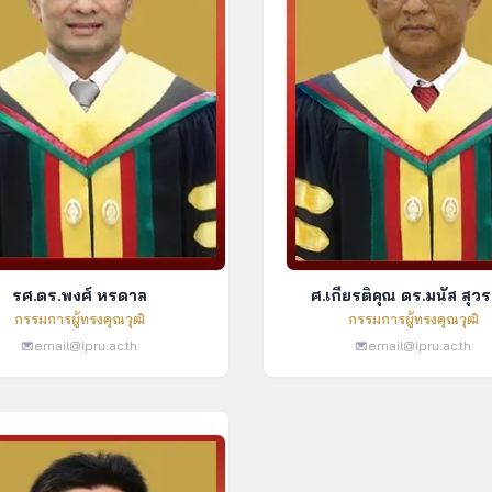
รศ.ดร.พงศ์ หรดาล
ศ.เกียรติคุณ ดร.มนัส สุ
กรรมการผู้ทรงคุณวุฒิ
กรรมการผู้ทรงคุณวุฒิ
email@lpru.ac.th
email@lpru.ac.th